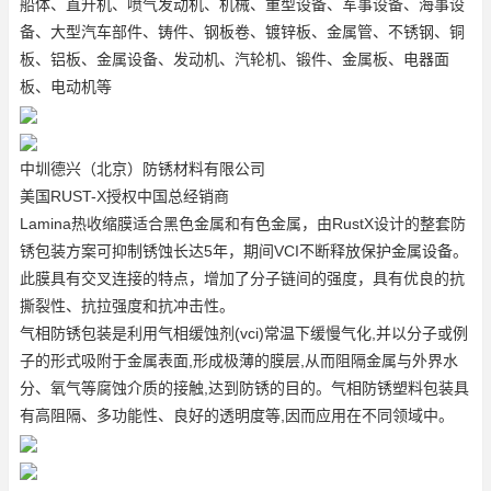
船体、直升机、喷气发动机、机械、重型设备、军事设备、海事设
备、大型汽车部件、铸件、钢板卷、镀锌板、金属管、不锈钢、铜
板、铝板、金属设备、发动机、汽轮机、锻件、金属板、电器面
板、电动机等
中圳德兴（北京）防锈材料有限公司
美国RUST-X授权中国总经销商
Lamina热收缩膜适合黑色金属和有色金属，由RustX设计的整套防
锈包装方案可抑制锈蚀长达5年，期间VCI不断释放保护金属设备。
此膜具有交叉连接的特点，增加了分子链间的强度，具有优良的抗
撕裂性、抗拉强度和抗冲击性。
气相防锈包装是利用气相缓蚀剂(vci)常温下缓慢气化,并以分子或例
子的形式吸附于金属表面,形成极薄的膜层,从而阻隔金属与外界水
分、氧气等腐蚀介质的接触,达到防锈的目的。气相防锈塑料包装具
有高阻隔、多功能性、良好的透明度等,因而应用在不同领域中。