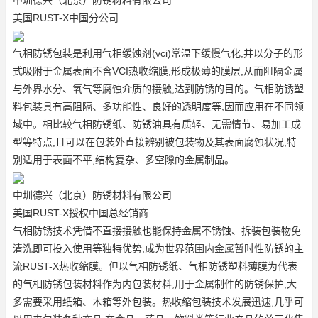
美国RUST-X中国分公司
气相防锈包装是利用气相缓蚀剂(vci)常温下缓慢气化,并以分子的形
式吸附于金属表面
不含VCI热收缩膜
,形成极薄的膜层,从而阻隔金属
与外界水分、氧气等腐蚀介质的接触,达到防锈的目的。气相防锈塑
料包装具有高阻隔、多功能性、良好的透明度等,因而应用在不同领
域中。相比较气相防锈纸、防锈油具有质轻、无需情节、易加工成
型等特点,且可以在包装外直接辨别被包装物及其表面腐蚀状况,特
别适用于表面不平,结构复杂、多空隙的金属制品。
中圳德兴（北京）防锈材料有限公司
美国RUST-X授权中国总经销商
气相防锈技术凭借不直接接触也能保持金属不锈蚀、拆装包装物免
清洗即可投入使用等独特优势,成为世界范围内金属暂时性防锈的主
流
RUST-X热收缩膜
。但以气相防锈纸、气相防锈塑料薄膜为代表
的气相防锈包装材料作为内包装材料,用于金属制件的防锈保护,大
多需要采用纸箱、木箱等外包装。热收缩包装技术发展迅速,几乎可