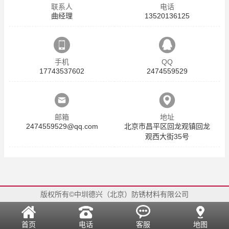
联系人
电话
曲经理
13520136125
手机
QQ
17743537602
2474559529
邮箱
地址
2474559529@qq.com
北京市昌平区回龙观镇回龙
观西大街35号
版权所有©中圳德兴（北京）防锈材料有限公司
首页
电话
客服
地图