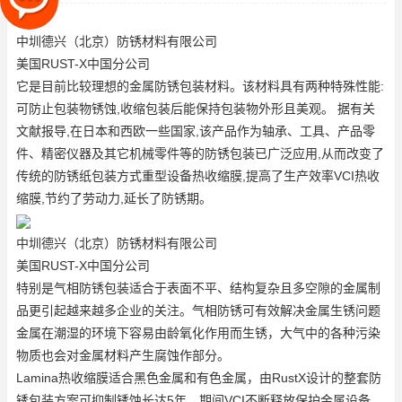
导,在日本和西欧一
中圳德兴（北京）防锈材料有限公司
美国RUST-X中国分公司
它是目前比较理想的金属防锈包装材料。该材料具有两种特殊性能:
可防止包装物锈蚀,收缩包装后能保持包装物外形且美观。 据有关
文献报导,在日本和西欧一些国家,该产品作为轴承、工具、产品零
件、精密仪器及其它机械零件等的防锈包装已广泛应用,从而改变了
传统的防锈纸包装方式
重型设备热收缩膜
,提高了生产效率
VCI热收
缩膜
,节约了劳动力,延长了防锈期。
中圳德兴（北京）防锈材料有限公司
美国RUST-X中国分公司
特别是气相防锈包装适合于表面不平、结构复杂且多空隙的金属制
品更引起越来越多企业的关注。气相防锈可有效解决金属生锈问题
金属在潮湿的环境下容易由龄氧化作用而生锈，大气中的各种污染
物质也会对金属材料产生腐蚀作部分。
Lamina热收缩膜适合黑色金属和有色金属，由RustX设计的整套防
锈包装方案可抑制锈蚀长达5年，期间VCI不断释放保护金属设备。