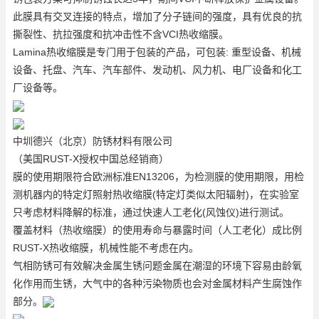
此膜具有交叉连接的特点，增加了分子链间的强度，具有优良的抗
撕裂性、抗拉强度和抗冲击性
不含VCI热收缩膜
。
Lamina热收缩膜是专门用于包装的产品，可包装: 重型设备、机械
设备、托盘、汽车、汽车部件、发动机、风力机、电厂设备和化工
厂设备等。
中圳德兴（北京）防锈材料有限公司
（美国RUST-X授权中国总经销商）
膜的使用期限符合欧洲标准EN13206，为检测膜的使用期限，用检
测机器内的特定灯照射热收缩膜(特定灯类似太阳辐射)，在实验室
只考虑材料降解的标准，通过快速人工老化(风蚀仪)进行测试。
覆盖材料（热收缩膜）的使用寿命与暴露时间（人工老化）成比例
RUST-X热收缩膜
，机械性能不考虑在内。
气相防锈可有效解决金属生锈问题金属在潮湿的环境下容易由龄氧
化作用而生锈，大气中的各种污染物质也会对金属材料产生腐蚀作
部分。