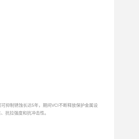
方案可抑制锈蚀长达5年，期间VCI不断释放保护金属设
性、抗拉强度和抗冲击性。