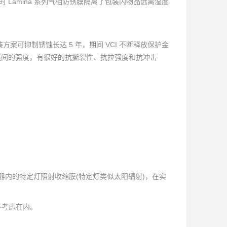
Lamina 系列气相防锈膜隔离了包装内物品远离湿度
装方案可抑制锈蚀长达 5 年，期间 VCI 不断释放保护金
子链间的强度，有很好的抗撕裂性、抗拉强度和抗冲击
机器内的特定灯照射收缩膜(特定灯类似太阳辐射)，在实
不考虑在内。