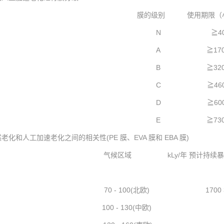
膜的级别 使用期限（
N ≧40
A ≧170
B ≧320
C ≧460
D ≧600
E ≧730
老化和人工加速老化之间的相关性(PE 膜、EVA 膜和 EBA 膜)
气候区域 kLy/年 预计持续暴露时
70 - 100(北欧) 1700 3500
100 - 130(中欧) 2800 