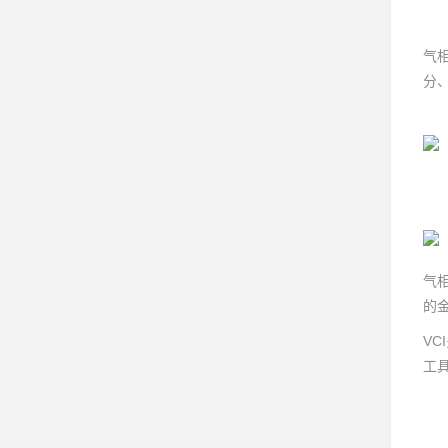
气
分
气
的
V
工