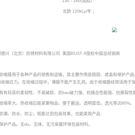
130 - 160(南欧) 39
北欧 120kLy/年 ； 南欧 
圳德兴（北京）防锈材料有限公司 美国RUST-X授权中国总经销商
收缩膜用于各种产品的销售和运输，其主要作用是稳固、遮盖和保护产品
的收缩应力。在收缩过程中，薄膜不能产生孔洞。由于收缩膜经常适用于室
、具有较高的柔韧性、不易破损、抗bao破力强、抗撞击性能强、抗撕裂性
、收缩率大，热收缩后能紧裹物品、便于搬运。透明度佳。透光率达80%。
、防潮、防水、防尘，既能达到包装效果，也能美观产品
、保护产品。无du、无味、无污染属环保包装材料。