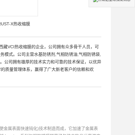
UST-X热收缩膜
事西藏VCI热收缩膜的企业，公司拥有众多骨干人员，可
务模式。公司主营水基防锈剂,气相防锈油,气相防锈袋,
35）。公司拥有雄厚的技术实力和可靠的技术保证，以优异
学的质量管理体系，赢得了广大新老客户的信赖和欢
assivation 使金属表面快速钝化)技术制造而成，它加速了金属表