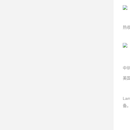
热
中
美国
L
备