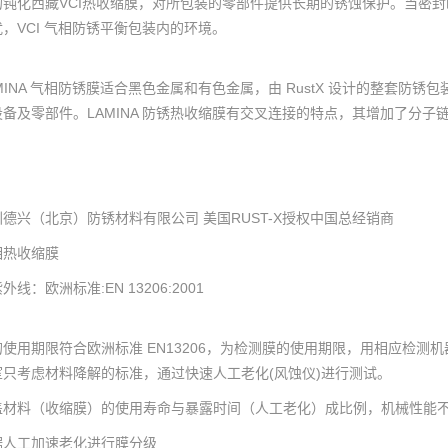
的钝化
西藏VCI热收缩膜
，对所包装的零部件提供长期的锈蚀保护。当密封时 
扰，VCI 气相防锈平衡包装内的环境。
MINA 气相防锈膜适合黑色金属和有色金属，由 RustX 设计的整套防锈包
设备及零部件。LAMINA 防锈热收缩膜有交叉连接的特点，其增加了分
。
圳德兴（北京）防锈材料有限公司 美国RUST-X授权中国总经销商
相热收缩膜
外线：欧洲标准:EN 13206:2001
的使用期限符合欧洲标准 EN13206，为检测膜的使用期限，用相应检测
室只考虑材料降解的标准，通过快速人工老化(风蚀仪)进行测试。
盖材料（收缩膜）的使用寿命与暴露时间（人工老化）成比例，机械性能
据人工加速老化进行膜分级