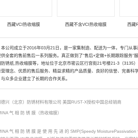
西藏VCI热收缩膜
西藏不含VCI热收缩膜
西藏R
本公司成立于2016年03月21日，是一家集制造、配送为一体，专门从
提供全套的售前售后一系列服务。真正做到了“售后+定做+长期跟踪服务”服
相防锈纸,热收缩膜等，地址位于北京市密云区行宫街21号楼21-3（31
经营理念、优质的售后服务、精益求精的产品质量、良好的信誉、完善科
，与众多企业建立了长期的合作关系。
圳德兴（北京）防锈材料有限公司 美国RUST-X授权中国总经销商
MINA 气 相 防 锈 膜（热收缩膜）
MINA 气 相 防 锈 膜 是 使 用 先 进 的 SMP(Speedy MoistureP