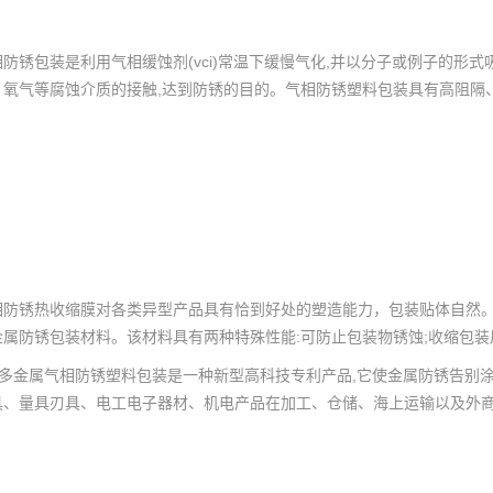
相防锈包装是利用气相缓蚀剂(vci)常温下缓慢气化,并以分子或例子的形
、氧气等腐蚀介质的接触,达到防锈的目的。气相防锈塑料包装具有高阻隔
相防锈热收缩膜对各类异型产品具有恰到好处的塑造能力，包装贴体自然。
金属防锈包装材料。该材料具有两种特殊性能:可防止包装物锈蚀;收缩包
CI多金属气相防锈塑料包装是一种新型高科技专利产品,它使金属防锈告别
具、量具刃具、电工电子器材、机电产品在加工、仓储、海上运输以及外