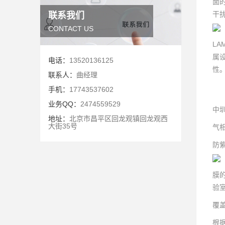
面
干
联系我们
CONTACT US
LA
属
电话：
13520136125
性
联系人：
曲经理
手机：
17743537602
业务QQ：
2474559529
中
地址：
北京市昌平区回龙观镇回龙观西
大街35号
气
防紫
膜
验
覆
根