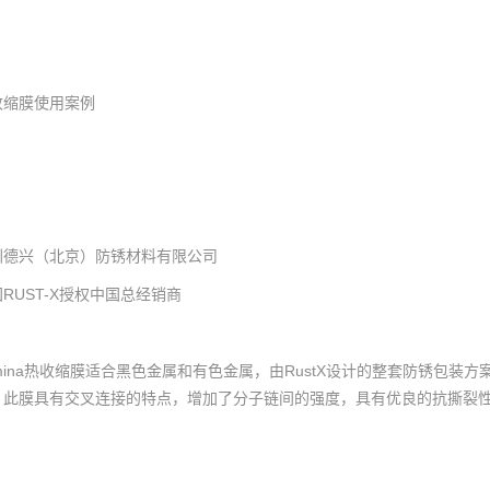
收缩膜使用案例
圳德兴（北京）防锈材料有限公司
RUST-X授权中国总经销商
amina热收缩膜适合黑色金属和有色金属，由RustX设计的整套防锈包装
。此膜具有交叉连接的特点，增加了分子链间的强度，具有优良的抗撕裂