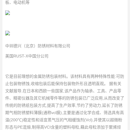
板、电动机等
中圳德兴（北京）防锈材料有限公司
美国RUST-X中国分公司
它是目前理想的金属防锈包装材料。该材料具有两种特殊性能:可防
止包装物锈蚀,收缩包装后能保持包装物外形且透明直观。 据有关
文献报导,在日本和西欧一些国家,该产品作为轴承、工具、产品零
件、精密仪器及其它机械零件等的防锈包装已广泛应用,从而改变了
传统的防锈纸包装方式,提高了生产效率,节约了劳动力,延长了防锈
期气相防锈塑料薄膜(通称vcl膜),主要是通过化学合成、筛选具有高
温(200℃)稳定性和适宜蒸气压的气相缓蚀剂(Vcl),并使其以超微粉
形态与PE混熔,制得高VCI含量的塑料母粒,藉此母粒添加于聚烯烃