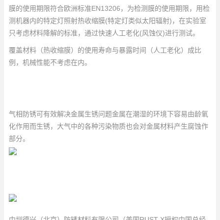
膜的使用期限符合欧洲标准EN13206，为检测膜的使用期限，用检
测机器内的特定灯照射热收缩膜(特定灯类似太阳辐射)，在实验室
只考虑材料降解的标准，通过快速人工老化(风蚀仪)进行测试。
覆盖材料（热收缩膜）的使用寿命与暴露时间（人工老化）成比
例，机械性能不考虑在内。
气相防锈可有效解决金属生锈问题金属在潮湿的环境下容易由龄氧
化作用而生锈，大气中的各种污染物质也会对金属材料产生腐蚀作
部分。
中圳德兴（北京）防锈材料有限公司（美国RUST-X授权中国总经