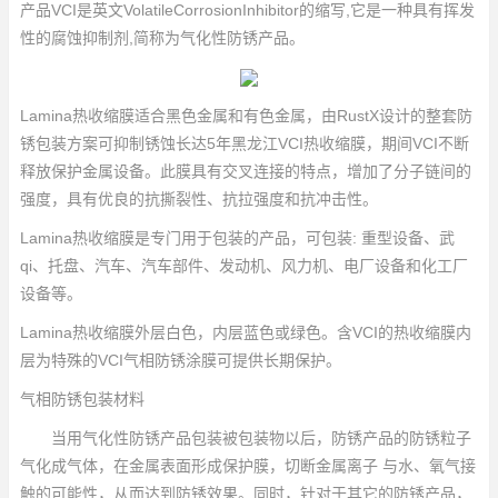
产品VCI是英文VolatileCorrosionInhibitor的缩写,它是一种具有挥发
性的腐蚀抑制剂,简称为气化性防锈产品。
Lamina热收缩膜适合黑色金属和有色金属，由RustX设计的整套防
锈包装方案可抑制锈蚀长达5年
黑龙江VCI热收缩膜
，期间VCI不断
释放保护金属设备。此膜具有交叉连接的特点，增加了分子链间的
强度，具有优良的抗撕裂性、抗拉强度和抗冲击性。
Lamina热收缩膜是专门用于包装的产品，可包装: 重型设备、武
qi、托盘、汽车、汽车部件、发动机、风力机、电厂设备和化工厂
设备等。
Lamina热收缩膜外层白色，内层蓝色或绿色。含VCI的热收缩膜内
层为特殊的VCI气相防锈涂膜可提供长期保护。
气相防锈包装材料
当用气化性防锈产品包装被包装物以后，防锈产品的防锈粒子
气化成气体，在金属表面形成保护膜，切断金属离子 与水、氧气接
触的可能性，从而达到防锈效果。同时，针对于其它的防锈产品，