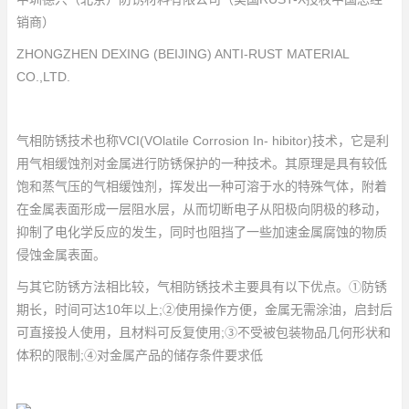
销商）
ZHONGZHEN DEXING (BEIJING) ANTI-RUST MATERIAL
CO.,LTD.
气相防锈技术也称VCI(VOlatile Corrosion In- hibitor)技术，它是利
用气相缓蚀剂对金属进行防锈保护的一种技术。其原理是具有较低
饱和蒸气压的气相缓蚀剂，挥发出一种可溶于水的特殊气体，附着
在金属表面形成一层阻水层，从而切断电子从阳极向阴极的移动，
抑制了电化学反应的发生，同时也阻挡了一些加速金属腐蚀的物质
侵蚀金属表面。
与其它防锈方法相比较，气相防锈技术主要具有以下优点。①防锈
期长，时间可达10年以上;②使用操作方便，金属无需涂油，启封后
可直接投人使用，且材料可反复使用;③不受被包装物品几何形状和
体积的限制;④对金属产品的储存条件要求低