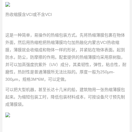
热收缩膜含VCI或不含VCI
这是一种简单，易操作的热缩包装方式。先将热缩薄膜包裹在物体
外面，然后用热缩枪把热缩薄膜均匀加热融化
内蒙古VCI热收缩
膜
，薄膜就会收缩成和物体一样的形状，并紧贴在物体表面。起到
防水，防尘，防摩擦的作用。配套提供的热缩薄膜均采用原树脂，
并可以加高强度抗紫外（UV）成分，其柔韧性，弹性，粘合性，耐
磨性，热封性是普通薄膜所无法比拟的。厚度一般为250μm-
300μm，规格3M*6M，可以定做。
可以把大型机器，甚至长达十几米的船，建筑物用一张热缩薄膜包
起来。为缩短包装工时，降低包装材料成本，可按设备尺寸预先制
成薄膜袋。